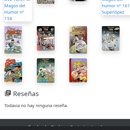
Reseñas
library_books
Todavia no hay ninguna reseña.
Facebook
·
Cookies
·
Contacto
·
Legal