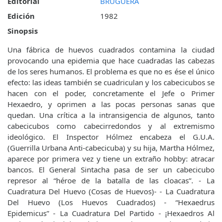
Editorial
BRUGUERA
Edición
1982
Sinopsis
Una fábrica de huevos cuadrados contamina la ciudad
provocando una epidemia que hace cuadradas las cabezas
de los seres humanos. El problema es que no es ése el único
efecto: las ideas también se cuadriculan y los cabecicubos se
hacen con el poder, concretamente el Jefe o Primer
Hexaedro, y oprimen a las pocas personas sanas que
quedan. Una crítica a la intransigencia de algunos, tanto
cabecicubos como cabecirredondos y al extremismo
ideológico. El Inspector Hólmez encabeza el G.U.A.
(Guerrilla Urbana Anti-cabecicuba) y su hija, Martha Hólmez,
aparece por primera vez y tiene un extraño hobby: atracar
bancos. El General Sintacha pasa de ser un cabecicubo
represor al “héroe de la batalla de las cloacas”. - La
Cuadratura Del Huevo (Cosas de Huevos)- - La Cuadratura
Del Huevo (Los Huevos Cuadrados) - “Hexaedrus
Epidemicus” - La Cuadratura Del Partido - ¡Hexaedros Al