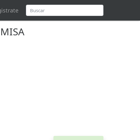
istrate
UMISA