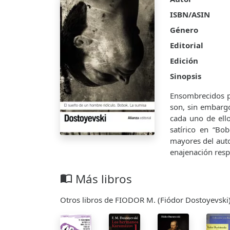
ISBN/ASIN
Género
Editorial
Edición
Sinopsis
Ensombrecidos po
son, sin embargo
cada uno de ello
satírico en “Bo
mayores del autor
enajenación respe
Más libros
import_contacts
Otros libros de FIODOR M. (Fiódor Dostoyevsk