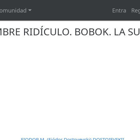
omunidad
Entra
Reg
BRE RIDÍCULO. BOBOK. LA S
FIODOR M. (Fiódor Dostoyevski) DOSTOIEVSKII