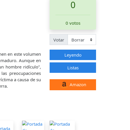
0
0 votos
Votar
únen en este volumen
Leyendo
ás maduro. Aunque en
un hombre ridículo”,
Listas
 las preocupaciones
víctima a causa de su
Amazon
erra.