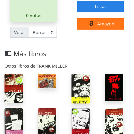
Listas
0 votos
Amazon
Votar
Más libros
import_contacts
Otros libros de FRANK MILLER