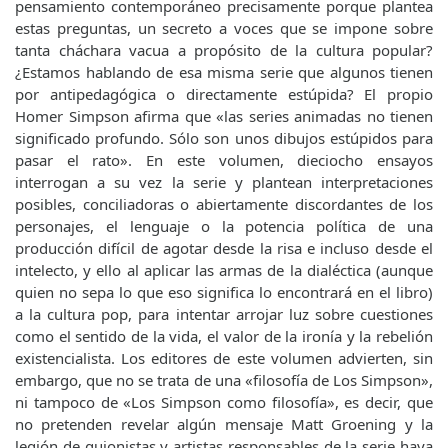
pensamiento contemporáneo precisamente porque plantea
estas preguntas, un secreto a voces que se impone sobre
tanta cháchara vacua a propósito de la cultura popular?
¿Estamos hablando de esa misma serie que algunos tienen
por antipedagógica o directamente estúpida? El propio
Homer Simpson afirma que «las series animadas no tienen
significado profundo. Sólo son unos dibujos estúpidos para
pasar el rato». En este volumen, dieciocho ensayos
interrogan a su vez la serie y plantean interpretaciones
posibles, conciliadoras o abiertamente discordantes de los
personajes, el lenguaje o la potencia política de una
producción difícil de agotar desde la risa e incluso desde el
intelecto, y ello al aplicar las armas de la dialéctica (aunque
quien no sepa lo que eso significa lo encontrará en el libro)
a la cultura pop, para intentar arrojar luz sobre cuestiones
como el sentido de la vida, el valor de la ironía y la rebelión
existencialista. Los editores de este volumen advierten, sin
embargo, que no se trata de una «filosofía de Los Simpson»,
ni tampoco de «Los Simpson como filosofía», es decir, que
no pretenden revelar algún mensaje Matt Groening y la
legión de guionistas y artistas responsables de la serie haya