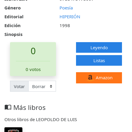
Género
Poesía
Editorial
HIPERIÓN
Edición
1998
Sinopsis
Leyendo
0
Listas
0 votos
Amazon
Votar
Más libros
import_contacts
Otros libros de LEOPOLDO DE LUIS