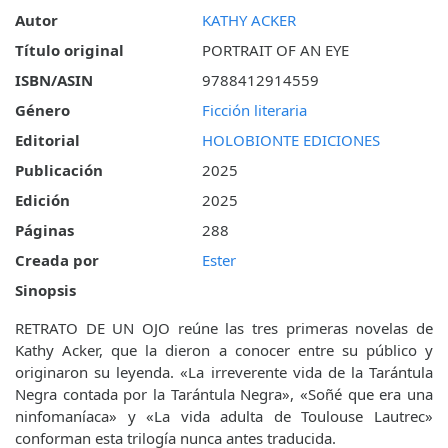
Autor
KATHY ACKER
Título original
PORTRAIT OF AN EYE
ISBN/ASIN
9788412914559
Género
Ficción literaria
Editorial
HOLOBIONTE EDICIONES
Publicación
2025
Edición
2025
Páginas
288
Creada por
Ester
Sinopsis
RETRATO DE UN OJO reúne las tres primeras novelas de
Kathy Acker, que la dieron a conocer entre su público y
originaron su leyenda. «La irreverente vida de la Tarántula
Negra contada por la Tarántula Negra», «Soñé que era una
ninfomaníaca» y «La vida adulta de Toulouse Lautrec»
conforman esta trilogía nunca antes traducida.