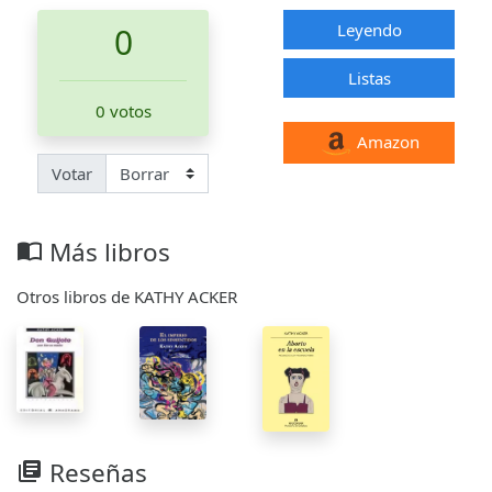
Leyendo
0
Listas
0 votos
Amazon
Votar
Más libros
import_contacts
Otros libros de KATHY ACKER
Reseñas
library_books