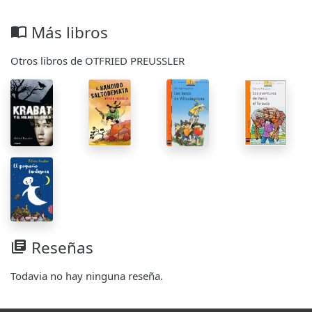
Más libros
import_contacts
Otros libros de OTFRIED PREUSSLER
Reseñas
library_books
Todavia no hay ninguna reseña.