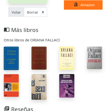
Amazon
Votar
Más libros
import_contacts
Otros libros de ORIANA FALLACI
Reseñas
library_books