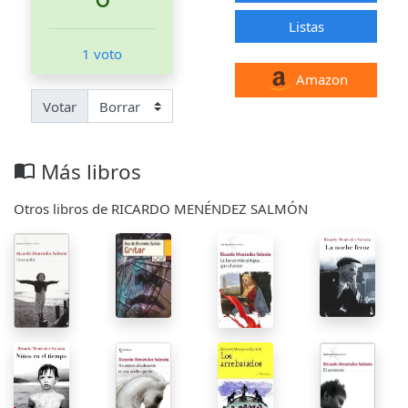
Listas
1 voto
Amazon
Votar
Más libros
import_contacts
Otros libros de RICARDO MENÉNDEZ SALMÓN