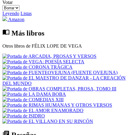
Votar
Leyendo
Listas
Amazon
import_contacts
Más libros
Otros libros de FÉLIX LOPE DE VEGA
library_books
Reseñas