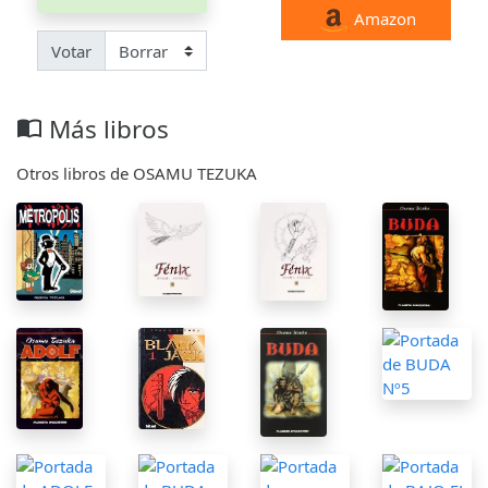
Amazon
Votar
Más libros
import_contacts
Otros libros de OSAMU TEZUKA