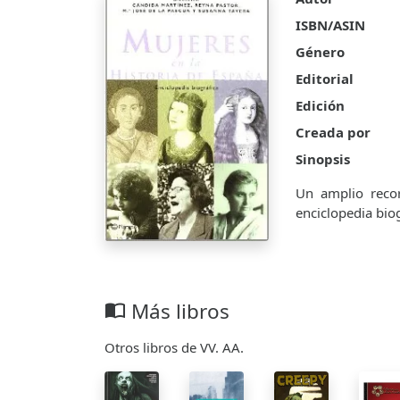
ISBN/ASIN
Género
Editorial
Edición
Creada por
Sinopsis
Un amplio recor
enciclopedia bio
Más libros
import_contacts
Otros libros de VV. AA.