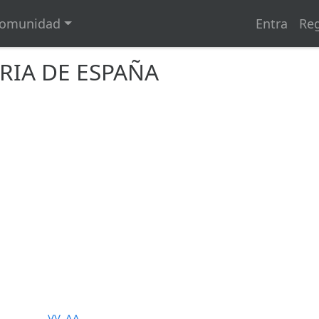
omunidad
Entra
Reg
RIA DE ESPAÑA
VV. AA.