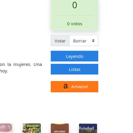
0
0 votos
Votar
Leyendo
ron la mujeres. Una
Listas
hoy.
Amazon