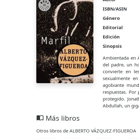
ISBN/ASIN
Género
Editorial
Edición
Sinopsis
Ambientada en Áf
del padre, un ho
convierte en le
sexualmente en 
agobiante mund
respuestas. Por 
protegido. Jona
Abdullah, un gig
Más libros
import_contacts
Otros libros de ALBERTO VÁZQUEZ-FIGUEROA