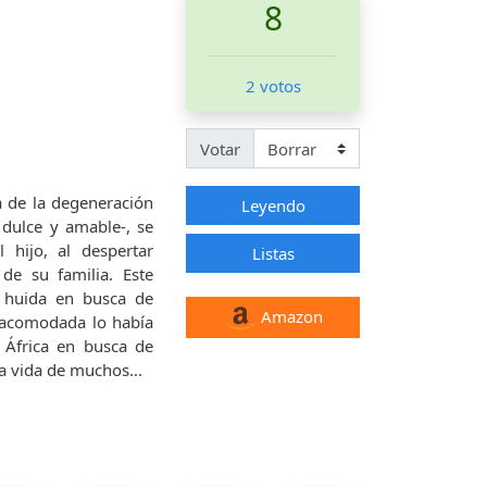
8
2 votos
Votar
a de la degeneración
Leyendo
 dulce y amable-, se
 hijo, al despertar
Listas
de su familia. Este
 huida en busca de
Amazon
a acomodada lo había
 África en busca de
a vida de muchos...