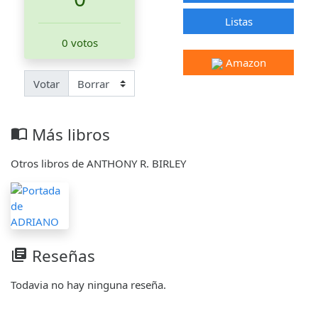
Listas
0 votos
Amazon
Votar
Más libros
import_contacts
Otros libros de ANTHONY R. BIRLEY
Reseñas
library_books
Todavia no hay ninguna reseña.