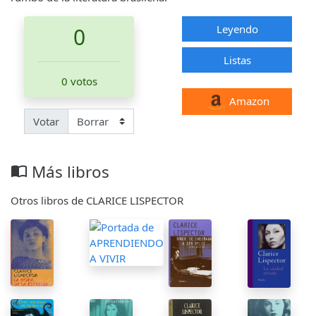
Leyendo
0
Listas
0 votos
Amazon
Votar
Más libros
import_contacts
Otros libros de CLARICE LISPECTOR