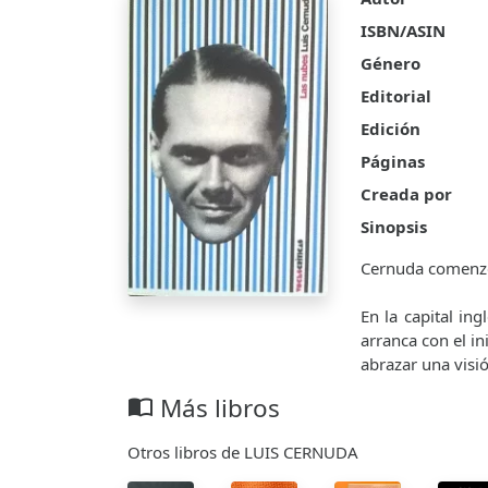
ISBN/ASIN
Género
Editorial
Edición
Páginas
Creada por
Sinopsis
Cernuda comenzó 
En la capital in
arranca con el in
abrazar una visi
Más libros
import_contacts
Otros libros de LUIS CERNUDA