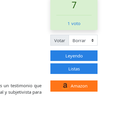
7
1 voto
Votar
Leyendo
Listas
es un testimonio que
Amazon
al y subjetivista para