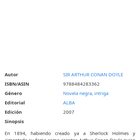
Autor
SIR ARTHUR CONAN DOYLE
ISBN/ASIN
9788484283362
Género
Novela negra, intriga
Editorial
ALBA
Edición
2007
Sinopsis
En 1894, habiendo creado ya a Sherlock Holmes y