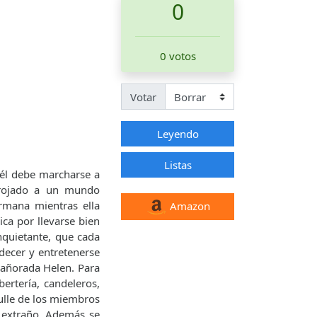
0
0 votos
Votar
Leyendo
Listas
 él debe marcharse a
rrojado a un mundo
ermana mientras ella
Amazon
ica por llevarse bien
nquietante, que cada
decer y entretenerse
 añorada Helen. Para
ertería, candeleros,
bulle de los miembros
 extraño. Además se