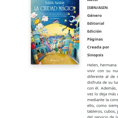
ISBN/ASIN
Género
Editorial
Edición
Páginas
Creada por
Sinopsis
Helen, hermana m
vivir con su n
diferente al de 
disfruta de su l
con él. Además, 
vez lo deja más 
mediante la cons
ello, como siemp
tableros, cubos, 
del servicio de