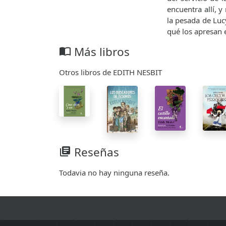
encuentra allí, 
la pesada de Luc
qué los apresan 
Más libros
import_contacts
Otros libros de EDITH NESBIT
Reseñas
library_books
Todavia no hay ninguna reseña.