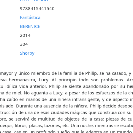
9788415441540
Fantástica
BERENICE
2014
304
Shorby
ayor y único miembro de la familia de Philip, se ha casado, y
ueva hermanastra, Lucy. Al principio todo son problemas. A
su idílica vida anterior, Philip se siente abandonado por su h
una de miel. No aguanta a Lucy, a pesar de los esfuerzos de la ch
ha caído en manos de una niñera intransigente, y de aspecto i
aislado. Durante una ausencia de la niñera, Philip decide desobe
trucción de una de esas ciudades mágicas que construía con su
re, se servirá de multitud de objetos de la casa: piezas de cub
juegos, libros, placas, tazones, etc. Una noche, mientras se esca
 la casa, cae en un profundo sueño que le adentra en un mundo