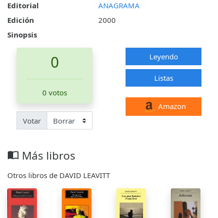
Editorial
ANAGRAMA
Edición
2000
Sinopsis
Leyendo
0
Listas
0 votos
Amazon
Votar
Más libros
import_contacts
Otros libros de DAVID LEAVITT