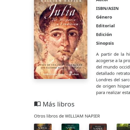
ISBN/ASIN
Género
Editorial
Edición
Sinopsis
A partir de la h
acogerse a la pr
del mundo occide
detallado retrat
Londres del sarc
de origen hispan
para realizar est
Más libros
import_contacts
Otros libros de WILLIAM NAPIER