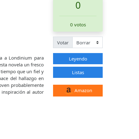
0
0 votos
Votar
aja a Londinium para
Leyendo
esta novela un fresco
tiempo que un fiel y
Listas
nace del hallazgo en
 joven probablemente
Amazon
 inspiración al autor