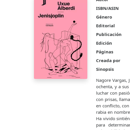
ISBN/ASIN
Género
Editorial
Publicación
Edición
Páginas
Creada por
Sinopsis
Nagore Vargas, J
ochenta, y a sus
luchar con pasió
con prisas, llam
en conflicto, co
rabia en nombre 
Ha vivido sinti
para determin