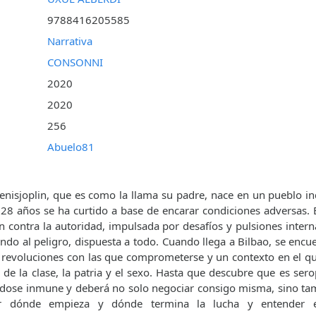
9788416205585
Narrativa
CONSONNI
2020
2020
256
Abuelo81
enisjoplin, que es como la llama su padre, nace en un pueblo ind
 28 años se ha curtido a base de encarar condiciones adversas.
n contra la autoridad, impulsada por desafíos y pulsiones inte
ando al peligro, dispuesta a todo. Cuando llega a Bilbao, se enc
n revoluciones con las que comprometerse y un contexto en el qu
de la clase, la patria y el sexo. Hasta que descubre que es serop
éndose inmune y deberá no solo negociar consigo misma, sino t
ar dónde empieza y dónde termina la lucha y entender e