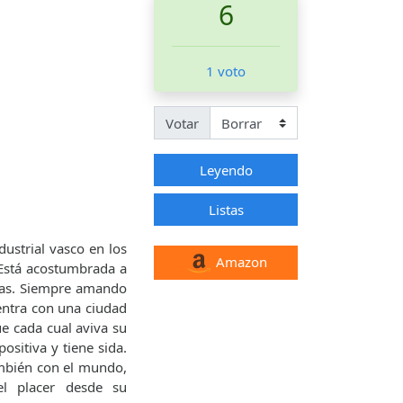
6
1 voto
Votar
Leyendo
Listas
ustrial vasco en los
Amazon
 Está acostumbrada a
rnas. Siempre amando
uentra con una ciudad
e cada cual aviva su
ositiva y tiene sida.
ambién con el mundo,
l placer desde su