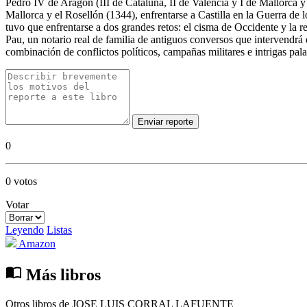
Pedro IV de Aragón (III de Cataluña, II de Valencia y I de Mallorca 
Mallorca y el Rosellón (1344), enfrentarse a Castilla en la Guerra de 
tuvo que enfrentarse a dos grandes retos: el cisma de Occidente y la
Pau, un notario real de familia de antiguos conversos que intervendrá
combinación de conflictos políticos, campañas militares e intrigas pa
Enviar reporte
0
0 votos
Votar
Leyendo
Listas
Amazon
import_contacts
Más libros
Otros libros de JOSE LUIS CORRAL LAFUENTE