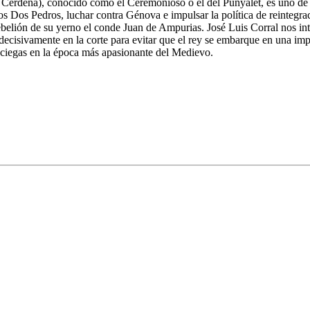
y Cerdeña), conocido como el Ceremonioso o el del Punyalet, es uno de 
los Dos Pedros, luchar contra Génova e impulsar la política de reintegra
 rebelión de su yerno el conde Juan de Ampurias. José Luis Corral nos 
 decisivamente en la corte para evitar que el rey se embarque en una im
laciegas en la época más apasionante del Medievo.