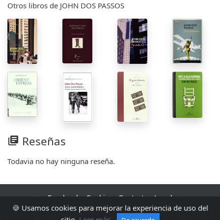
Otros libros de JOHN DOS PASSOS
Reseñas
library_books
Todavia no hay ninguna reseña.
Facebook
·
Cookies
·
Contacto
·
Legal
🍪 Usamos cookies para mejorar la experiencia de uso del
2010 - 2026 Sopa de libros s2 0.0220
sitio.
Leer más