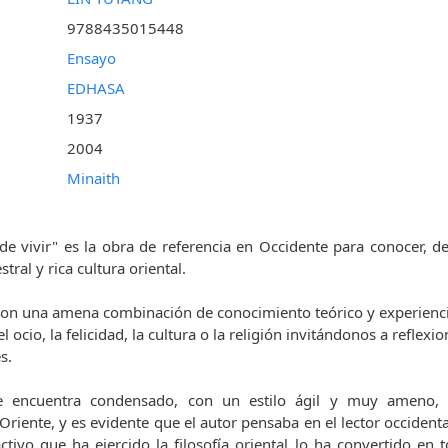
9788435015448
Ensayo
EDHASA
1937
2004
Minaith
de vivir" es la obra de referencia en Occidente para conocer, d
tral y rica cultura oriental.
con una amena combinación de conocimiento teórico y experienci
 ocio, la felicidad, la cultura o la religión invitándonos a reflex
s.
e encuentra condensado, con un estilo ágil y muy ameno, 
riente, y es evidente que el autor pensaba en el lector occidenta
activo que ha ejercido la filosofía oriental lo ha convertido en 