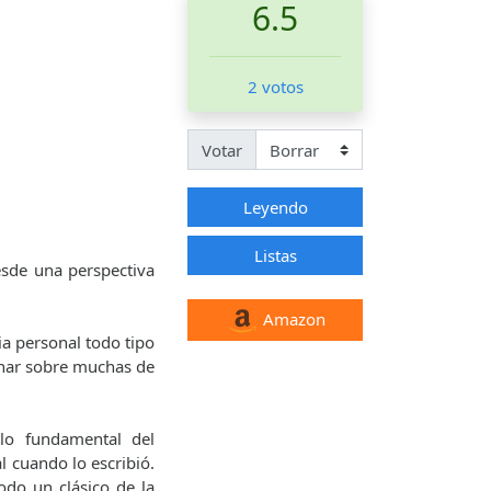
6.5
2 votos
Votar
Leyendo
Listas
esde una perspectiva
Amazon
a personal todo tipo
ionar sobre muchas de
lo fundamental del
l cuando lo escribió.
todo un clásico de la