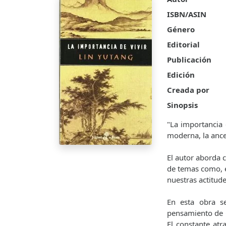
ISBN/ASIN
Género
Editorial
Publicación
Edición
Creada por
Sinopsis
"La importancia 
moderna, la ances
El autor aborda 
de temas como, el
nuestras actitude
En esta obra s
pensamiento de O
El constante atr