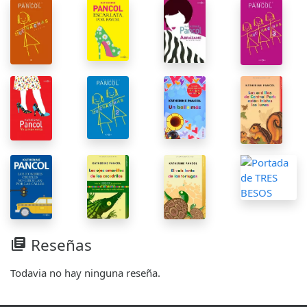
Reseñas
library_books
Todavia no hay ninguna reseña.