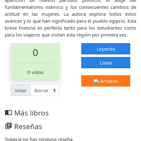
aparición de nuevos partidos políticos, el auge del
fundamentalismo islámico y los consecuentes cambios de
actitud en las mujeres. La autora explora todos estos
avances y lo que han significado para el pueblo egipcio. Esta
breve historia es perfecta tanto para los estudiantes como
para los viajeros que visitan esta región por primera vez.
Leyendo
0
Listas
0 votos
Amazon
Votar
Más libros
import_contacts
Reseñas
library_books
Todavia no hay ninguna reseña.