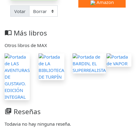
Amazon
Votar
Más libros
import_contacts
Otros libros de MAX
Reseñas
library_books
Todavia no hay ninguna reseña.