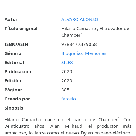
Autor
ÁLVARO ALONSO
Título original
Hilario Camacho , El trovador de
Chamberí
ISBN/ASIN
9788477379058
Género
Biografías, Memorias
Editorial
SILEX
Publicación
2020
Edición
2020
Páginas
385
Creada por
farceto
Sinopsis
Hilario Camacho nace en el barrio de Chamberí. Con
veinticuatro años, Alan Milhaud, el productor más
ambicioso, lo lanza como el nuevo Dylan hispano-eléctrico.