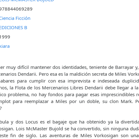
978844069289
Ciencia Ficción
EDICIONES B
1999
kiara
er muy difícil mantener dos identidades, teniente de Barrayar y
enarios Dendarii. Pero esa es la maldición secreta de Miles Vork
abares para cumplir con esa imprevista e indeseada duplicid
s, la Flota de los Mercenarios Libres Dendarii debe llegar a la
nico problema, no hay fondos para pagar esas imprescindibles r
omplot para reemplazar a Miles por un doble, su clon Mark. P
?
ula y dos Locus es el bagaje que ha obtenido ya la divertida
sigan. Lois McMaster Bujold se ha convertido, sin ninguna dud
 este fin de siglo. Las aventuras de Miles Vorkosigan son un