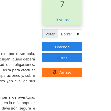
7
3 votos
Votar
Leyendo
, casi por carambola,
Listas
osigan, quien deberá
ad de obligaciones.
 Tierra para efectuar
Amazon
eparaciones y, sobre
ero ¿en cuál de sus
 serie de aventuras
a, en la más popular
a diversión segura e