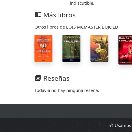
indiscutible.
Más libros
import_contacts
Otros libros de LOIS MCMASTER BUJOLD
Reseñas
library_books
Todavia no hay ninguna reseña.
🍪 Usamos c