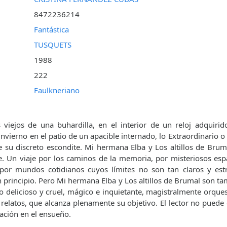
8472236214
Fantástica
TUSQUETS
1988
222
Faulkneriano
s viejos de una buhardilla, en el interior de un reloj adquirid
 invierno en el patio de un apacible internado, lo Extraordinario
e su discreto escondite. Mi hermana Elba y Los altillos de Brum
aje. Un viaje por los caminos de la memoria, por misteriosos esp
, por mundos cotidianos cuyos límites no son tan claros y est
 principio. Pero Mi hermana Elba y Los altillos de Brumal son t
po delicioso y cruel, mágico e inquietante, magistralmente orque
 relatos, que alcanza plenamente su objetivo. El lector no pue
pación en el ensueño.