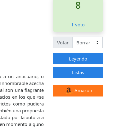
8
1 voto
Votar
Leyendo
Listas
o a un anticuario, o
 o Innombrable acecha
al son una flagrante
Amazon
acios en los que «se
rictos como pudiera
ambién una propuesta
stado por la autora a
de en momento alguno