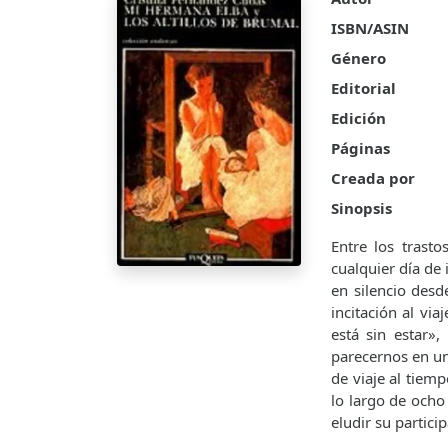
ISBN/ASIN
Género
Editorial
Edición
Páginas
Creada por
Sinopsis
Entre los trasto
cualquier día de
en silencio desd
incitación al vi
está sin estar»
parecernos en un
de viaje al tiem
lo largo de ocho
eludir su partici