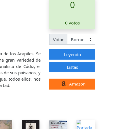
0
0 votos
Votar
 de los Arapiles. Se
Leyendo
na gran variedad de
nalista de Cádiz, el
Listas
s de sus paisanos, y
que, todos ellos, nos
Amazon
ertad.