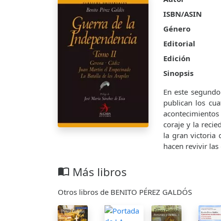
ISBN/ASIN
Género
Editorial
Edición
Sinopsis
En este segundo 
publican los cu
acontecimientos 
coraje y la rec
la gran victoria 
hacen revivir las
Más libros
import_contacts
Otros libros de BENITO PÉREZ GALDÓS