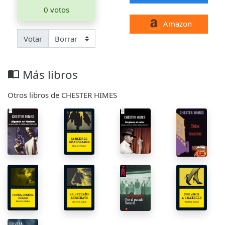
0 votos
Amazon
Votar
Más libros
import_contacts
Otros libros de CHESTER HIMES