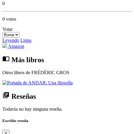
0
0 votos
Votar
Leyendo
Listas
Amazon
import_contacts
Más libros
Otros libros de FRÉDÉRIC GROS
library_books
Reseñas
Todavia no hay ninguna reseña.
Escribir reseña
×