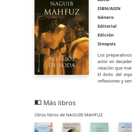
ISBN/ASIN
Género
Editorial
Edición
Sinopsis
Los preparativos
actor en decaden
relación que mant
El éxito del es
reflexiones y sen
Más libros
import_contacts
Otros libros de NAGUIB MAHFUZ