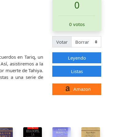
0
0 votos
Votar
cuerdos en Tariq, un
Leyendo
Así, asistiremos a la
ior muerte de Tahiya.
Listas
stas a una serie de
Amazon