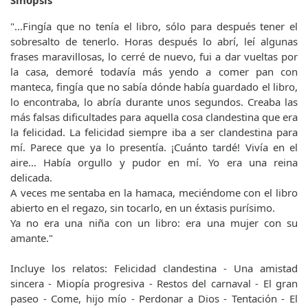
Sinopsis
"...Fingía que no tenía el libro, sólo para después tener el
sobresalto de tenerlo. Horas después lo abrí, leí algunas
frases maravillosas, lo cerré de nuevo, fui a dar vueltas por
la casa, demoré todavía más yendo a comer pan con
manteca, fingía que no sabía dónde había guardado el libro,
lo encontraba, lo abría durante unos segundos. Creaba las
más falsas dificultades para aquella cosa clandestina que era
la felicidad. La felicidad siempre iba a ser clandestina para
mí. Parece que ya lo presentía. ¡Cuánto tardé! Vivía en el
aire… Había orgullo y pudor en mí. Yo era una reina
delicada.
A veces me sentaba en la hamaca, meciéndome con el libro
abierto en el regazo, sin tocarlo, en un éxtasis purísimo.
Ya no era una niña con un libro: era una mujer con su
amante."
Incluye los relatos: Felicidad clandestina - Una amistad
sincera - Miopía progresiva - Restos del carnaval - El gran
paseo - Come, hijo mío - Perdonar a Dios - Tentación - El