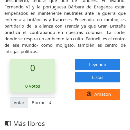
descubierto, tendrá que huir de Londres. En Madrid,
Fernando VI y la portuguesa Bárbara de Braganza están
empeñados en mantenerse neutrales ante la guerra que
enfrenta a británicos y franceses. Ensenada, en cambio, es
partidario de la alianza con Francia ya que Gran Bretaña
practica el contrabando en nuestras colonias. La corte,
donde se respira un ambiente tan culto -Farinelli es el centro
de ese mundo- como mojigato, también es centro de
intrigas políticas.
Leyendo
0
Listas
0 votos
Amazon
Votar
Más libros
import_contacts