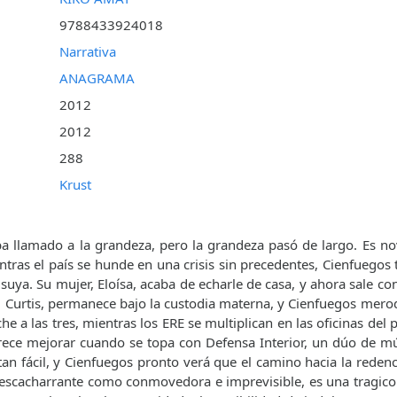
9788433924018
Narrativa
ANAGRAMA
2012
2012
288
Krust
ba llamado a la grandeza, pero la grandeza pasó de largo. Es 
tras el país se hunde en una crisis sin precedentes, Cienfuegos ti
 suya. Su mujer, Eloísa, acaba de echarle de casa, y ahora sale c
s, Curtis, permanece bajo la custodia materna, y Cienfuegos mero
he a las tres, mientras los ERE se multiplican en las oficinas del 
rece mejorar cuando se topa con Defensa Interior, un dúo de mús
tan fácil, y Cienfuegos pronto verá que el camino hacia la redenc
descacharrante como conmovedora e imprevisible, es una tragicom