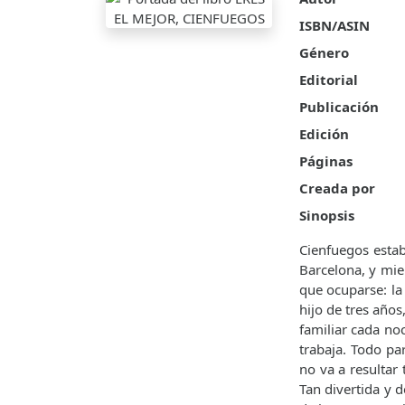
ISBN/ASIN
Género
Editorial
Publicación
Edición
Páginas
Creada por
Sinopsis
Cienfuegos esta
Barcelona, y mien
que ocuparse: la
hijo de tres año
familiar cada noc
trabaja. Todo pa
no va a resultar 
Tan divertida y 