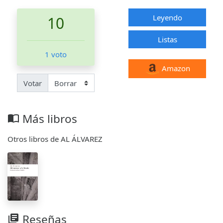
Leyendo
10
Listas
1 voto
Amazon
Votar
Más libros
import_contacts
Otros libros de AL ÁLVAREZ
Reseñas
library_books