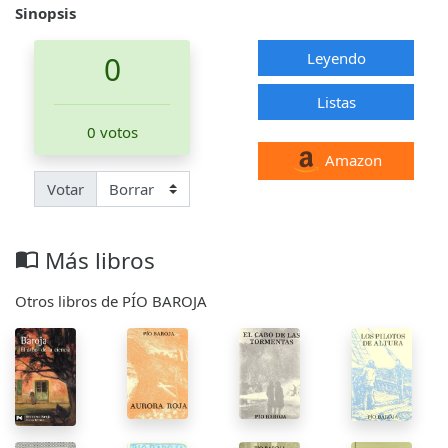
Sinopsis
Leyendo
0
Listas
0 votos
Amazon
Votar
Más libros
import_contacts
Otros libros de PÍO BAROJA