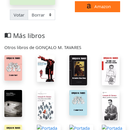
Amazon
Votar
Más libros
import_contacts
Otros libros de GONÇALO M. TAVARES