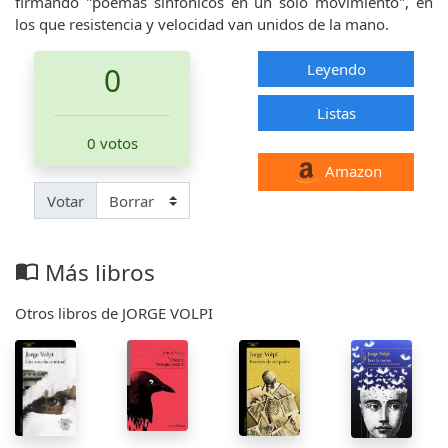
firmando "poemas sinfónicos en un solo movimiento", en
los que resistencia y velocidad van unidos de la mano.
Leyendo
0
Listas
0 votos
Amazon
Votar
Más libros
import_contacts
Otros libros de JORGE VOLPI