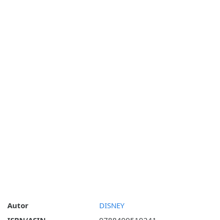
Autor
DISNEY
ISBN/ASIN
9788499519241