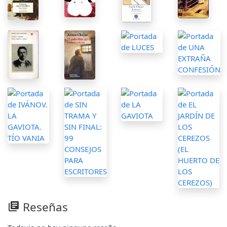
Reseñas
library_books