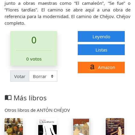
junto a obras maestras como “El camaleón”, “Se fue” o
“Flores tardías”. El camino se abre aquí a una obra de
referencia para la modernidad. El camino de Chéjov. Chéjov
completo.
Leyendo
0
Listas
0 votos
Amazon
Votar
Más libros
import_contacts
Otros libros de ANTÓN CHÉJOV