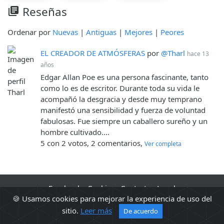
Reseñas
library_books
Ordenar por
Nuevas
|
Antiguas
|
Mejores
|
Peores
EL CREADOR DE ATMÓSFERAS
por
@Tharl
hace 13
años
Edgar Allan Poe es una persona fascinante, tanto
como lo es de escritor. Durante toda su vida le
acompañó la desgracia y desde muy temprano
manifestó una sensibilidad y fuerza de voluntad
fabulosas. Fue siempre un caballero sureño y un
hombre cultivado....
5 con 2 votos, 2 comentarios,
Ver completa
Facebook
·
Cookies
·
Contacto
·
Legal
🍪 Usamos cookies para mejorar la experiencia de uso del
2010 - 2026 Sopa de libros s2 0.0329
sitio.
Leer más
De acuerdo