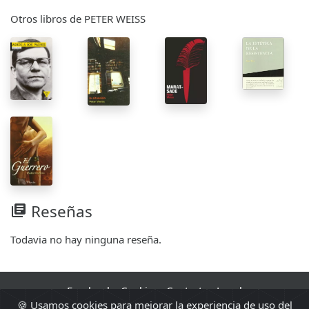
Otros libros de PETER WEISS
Reseñas
library_books
Todavia no hay ninguna reseña.
Facebook
·
Cookies
·
Contacto
·
Legal
🍪 Usamos cookies para mejorar la experiencia de uso del