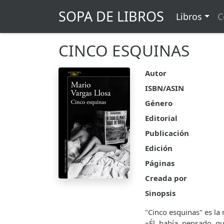
SOPA DE LIBROS
Libros
C
CINCO ESQUINAS
Autor
ISBN/ASIN
Género
Editorial
Publicación
Edición
Páginas
Creada por
Sinopsis
"Cinco esquinas" es la
«Él había pensado qu