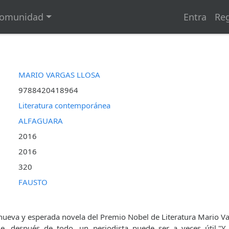
omunidad
Entra
Reg
MARIO VARGAS LLOSA
9788420418964
Literatura contemporánea
ALFAGUARA
2016
2016
320
FAUSTO
 nueva y esperada novela del Premio Nobel de Literatura Mario Va
e, después de todo, un periodista puede ser a veces útil."Y 