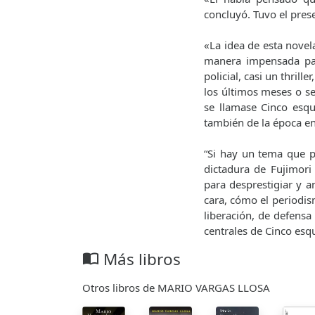
concluyó. Tuvo el pres
«La idea de esta nove
manera impensada par
policial, casi un thril
los últimos meses o se
se llamase Cinco esq
también de la época en 
“Si hay un tema que p
dictadura de Fujimori
para desprestigiar y 
cara, cómo el periodis
liberación, de defensa
centrales de Cinco esq
Más libros
import_contacts
Otros libros de MARIO VARGAS LLOSA