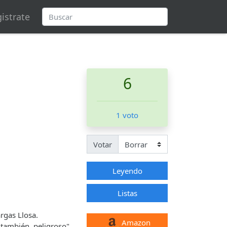
istrate
6
1 voto
Votar
Leyendo
Listas
rgas Llosa.
Amazon
también peligroso",