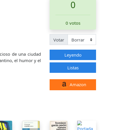
0
0 votos
Votar
icioso de una ciudad
Leyendo
antino, el humor y el
Listas
Amazon