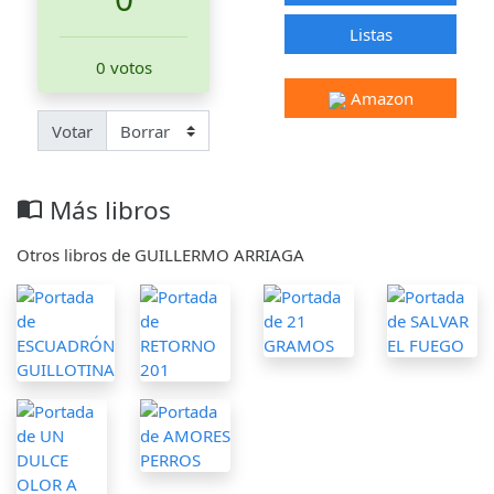
Listas
0 votos
Amazon
Votar
Más libros
import_contacts
Otros libros de GUILLERMO ARRIAGA