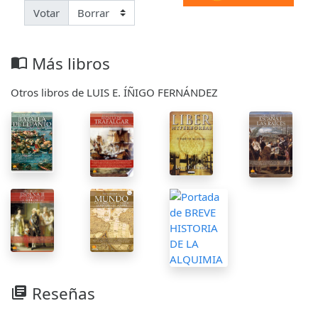
Votar
Más libros
import_contacts
Otros libros de LUIS E. ÍÑIGO FERNÁNDEZ
Reseñas
library_books