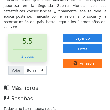
japonesa en la Segunda Guerra Mundial con sus
catastróficas consecuencias y, finalmente, analiza toda la
época posterior, marcada por el reformismo social y la
reconstrucción del país, hasta llegar a los últimos años del
siglo XX.
Leyendo
5.5
Listas
2 votos
Amazon
Votar
Más libros
import_contacts
Reseñas
library_books
Todavia no hay ninguna reseña.